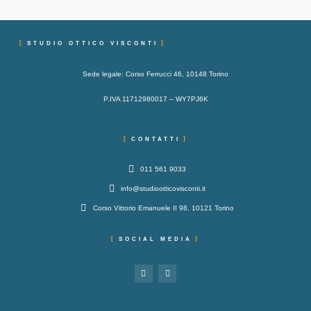
STUDIO OTTICO VISCONTI
Sede legale: Corso Ferrucci 46, 10148 Torino
P.IVA 11712980017 – WY7PJ6K
CONTATTI
011 561 9033​
info@studiootticovisconti.it
Corso Vittorio Emanuele II 98, 10121 Torino
SOCIAL MEDIA