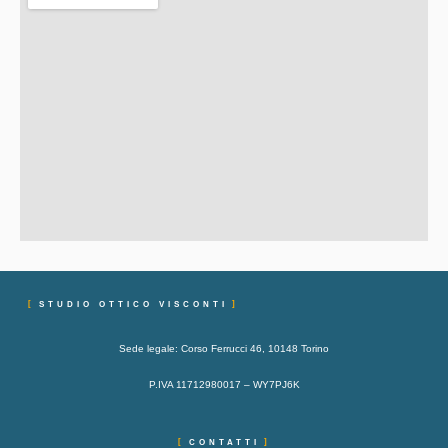
STUDIO OTTICO VISCONTI
Sede legale: Corso Ferrucci 46, 10148 Torino
P.IVA 11712980017 – WY7PJ6K
CONTATTI