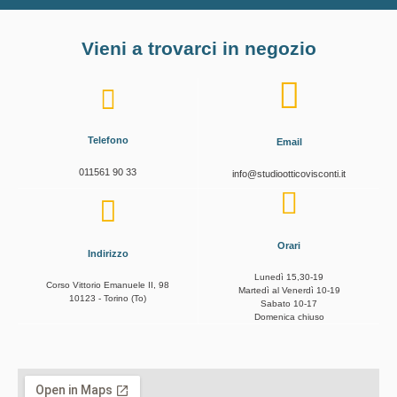
Vieni a trovarci in negozio
Telefono
Email
011561 90 33
info@studiootticovisconti.it
Orari
Indirizzo
Lunedì 15,30-19
Corso Vittorio Emanuele II, 98
Martedì al Venerdì 10-19
10123 - Torino (To)
Sabato 10-17
Domenica chiuso